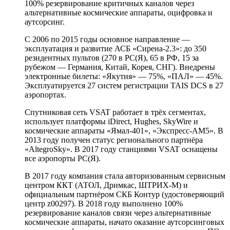
100% резервирование критичных каналов через
альтернативные космические аппараты, оцифровка и
аутсорсинг.
С 2006 по 2015 годы основное направление —
эксплуатация и развитие АСБ «Сирена-2.3»: до 350
резидентных пультов (270 в РС(Я), 65 в РФ, 15 за
рубежом — Германия, Китай, Корея, СНГ). Внедрены
электронные билеты: «Якутия» — 75%, «ПАЛ» — 45%.
Эксплуатируется 27 систем регистрации TAIS DCS в 27
аэропортах.
Спутниковая сеть VSAT работает в трёх сегментах,
использует платформы iDirect, Hughes, SkyWire и
космические аппараты «Ямал-401», «Экспресс-АМ5». В
2013 году получен статус регионального партнёра
«AltegroSky». В 2017 году станциями VSAT оснащены
все аэропорты РС(Я).
В 2017 году компания стала авторизованным сервисным
центром ККТ (АТОЛ, Дримкас, ШТРИХ-М) и
официальным партнёром СКБ Контур (удостоверяющий
центр z00297). В 2018 году выполнено 100%
резервирование каналов связи через альтернативные
космические аппараты, начато оказание аутсорсинговых