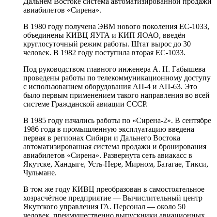
Дальнем Востоке система автоматизированной продажи
авиабилетов «Сирена».
В 1980 году получена ЭВМ нового поколения ЕС-1033,
объединены КИВЦ ЯУГА и КИП ЯОАО, введён
круглосуточный режим работы. Штат вырос до 30
человек. В 1982 году поступила вторая ЕС-1033.
Под руководством главного инженера А. Н. Габышева
проведены работы по телекоммуникационному доступу
с использованием оборудования АП-4 и АП-63. Это
было первым применением такого направления во всей
системе Гражданской авиации СССР.
В 1985 году начались работы по «Сирена-2». В сентябре
1986 года в промышленную эксплуатацию введена
первая в регионах Сибири и Дальнего Востока
автоматизированная система продажи и бронирования
авиабилетов «Сирена». Развернута сеть авиакасс в
Якутске, Хандыге, Усть-Нере, Мирном, Батагае, Тикси,
Чульмане.
В том же году КИВЦ преобразован в самостоятельное
хозрасчётное предприятие — Вычислительный центр
Якутского управления ГА. Персонал — около 50
человек, преимущественно выпускники авиационных